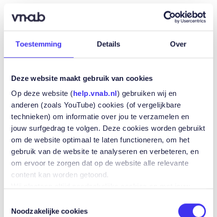
21 SEPTEMBER
12:00
-
13:00
LUNCH & LEARN
Toestemming
Details
Over
Lunch & Learn
AI in de verzekeringsmarkt
Deze website maakt gebruik van cookies
Op deze website (
help.vnab.nl
) gebruiken wij en
anderen (zoals YouTube) cookies (of vergelijkbare
technieken) om informatie over jou te verzamelen en
jouw surfgedrag te volgen. Deze cookies worden gebruikt
om de website optimaal te laten functioneren, om het
gebruik van de website te analyseren en verbeteren, en
om ervoor te zorgen dat op de website alle relevante
content kan worden getoond.
Wij plaatsen altijd noodzakelijke cookies en met jouw
toestemming plaatsen wij ook andere cookies zoals
Toestemmingsselectie
cookies die jouw voorkeuren bijhouden, analytische
Noodzakelijke cookies