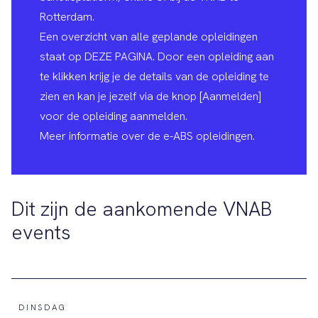
Rotterdam.
Een overzicht van alle geplande opleidingen
staat op
DEZE PAGINA
. Door een opleiding aan
te klikken krijg je de details van de opleiding te
zien en kan je jezelf via de knop [Aanmelden]
voor de opleiding aanmelden.
Meer informatie
over de e-ABS opleidingen.
Dit zijn de aankomende VNAB
events
DINSDAG