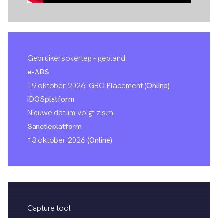
Gebruikersoverleg - gepland
e-ABS
19 oktober 2026: GBO Placement
(Online)
iDOSplatform
Nieuwe datum volgt z.s.m.
Sanctieplatform
13 oktober 2026
(Online)
Capture tool