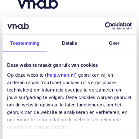
Toestemming
Details
Over
MAANDAG
Deze website maakt gebruik van cookies
7 SEPTEMBER
15:00
-
16:00
Op deze website (
help.vnab.nl
) gebruiken wij en
anderen (zoals YouTube) cookies (of vergelijkbare
INFORMATIESESSIE IDOSPLATFORM
technieken) om informatie over jou te verzamelen en
Training iDOSplatform verzekeraars
jouw surfgedrag te volgen. Deze cookies worden gebruikt
om de website optimaal te laten functioneren, om het
iDOSplatform
gebruik van de website te analyseren en verbeteren, en
om ervoor te zorgen dat op de website alle relevante
content kan worden getoond.
Wij plaatsen altijd noodzakelijke cookies en met jouw