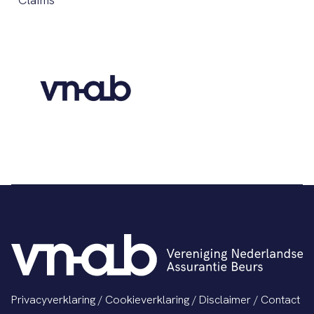
Privacyverklaring
/
Cookieverklaring
/
Disclaimer
/
Contact