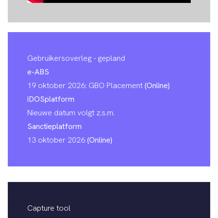
Gebruikersoverleg - gepland
e-ABS
19 oktober 2026: GBO Placement
(Online)
iDOSplatform
Nieuwe datum volgt z.s.m.
Sanctieplatform
13 oktober 2026
(Online)
Capture tool