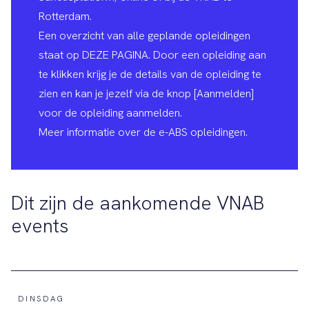
Rotterdam.
Een overzicht van alle geplande opleidingen
staat op
DEZE PAGINA
. Door een opleiding aan
te klikken krijg je de details van de opleiding te
zien en kan je jezelf via de knop [Aanmelden]
voor de opleiding aanmelden.
Meer informatie
over de e-ABS opleidingen.
Dit zijn de aankomende VNAB
events
DINSDAG