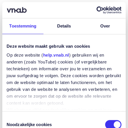
DONDERDAG
17 SEPTEMBER
13:30
-
19:30
Toestemming
Details
Over
NETWERKEVENT
Deze website maakt gebruik van cookies
Acrisure Marktevenement
Op deze website (
help.vnab.nl
) gebruiken wij en
anderen (zoals YouTube) cookies (of vergelijkbare
technieken) om informatie over jou te verzamelen en
jouw surfgedrag te volgen. Deze cookies worden gebruikt
om de website optimaal te laten functioneren, om het
gebruik van de website te analyseren en verbeteren, en
om ervoor te zorgen dat op de website alle relevante
content kan worden getoond.
Wij plaatsen altijd noodzakelijke cookies en met jouw
toestemming plaatsen wij ook andere cookies zoals
Toestemmingsselectie
cookies die jouw voorkeuren bijhouden, analytische
Noodzakelijke cookies
MAANDAG