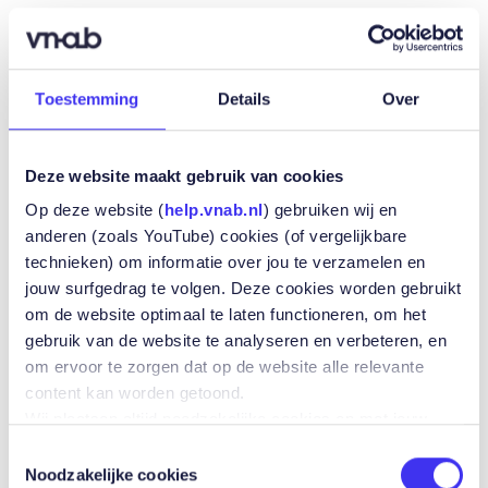
21 SEPTEMBER
12:00
-
13:00
LUNCH & LEARN
Toestemming
Details
Over
Lunch & Learn
AI in de verzekeringsmarkt
Deze website maakt gebruik van cookies
Op deze website (
help.vnab.nl
) gebruiken wij en
anderen (zoals YouTube) cookies (of vergelijkbare
technieken) om informatie over jou te verzamelen en
jouw surfgedrag te volgen. Deze cookies worden gebruikt
om de website optimaal te laten functioneren, om het
gebruik van de website te analyseren en verbeteren, en
om ervoor te zorgen dat op de website alle relevante
content kan worden getoond.
Wij plaatsen altijd noodzakelijke cookies en met jouw
toestemming plaatsen wij ook andere cookies zoals
Toestemmingsselectie
cookies die jouw voorkeuren bijhouden, analytische
Noodzakelijke cookies