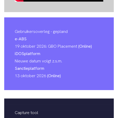
Gebruikersoverleg - gepland
e-ABS
19 oktober 2026: GBO Placement
(Online)
iDOSplatform
Nieuwe datum volgt z.s.m.
Sanctieplatform
13 oktober 2026
(Online)
Capture tool