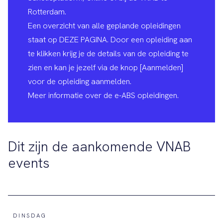
Rotterdam.
Een overzicht van alle geplande opleidingen
staat op
DEZE PAGINA
. Door een opleiding aan
te klikken krijg je de details van de opleiding te
zien en kan je jezelf via de knop [Aanmelden]
voor de opleiding aanmelden.
Meer informatie
over de e-ABS opleidingen.
Dit zijn de aankomende VNAB
events
DINSDAG