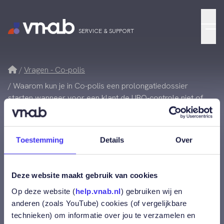
Menu
SERVICE & SUPPORT
Home
Vragen - Co-polis
Waarom kun je in Co-polis een prolongatiedossier
starten wanneer voor een klant de UBO-controle niet of
niet volledig is uitgevoerd?
Waarom kun je in Co-
Toestemming
Details
Over
polis een
Deze website maakt gebruik van cookies
prolongatiedossier
Op deze website (
help.vnab.nl
) gebruiken wij en
anderen (zoals YouTube) cookies (of vergelijkbare
starten wanneer voor
technieken) om informatie over jou te verzamelen en