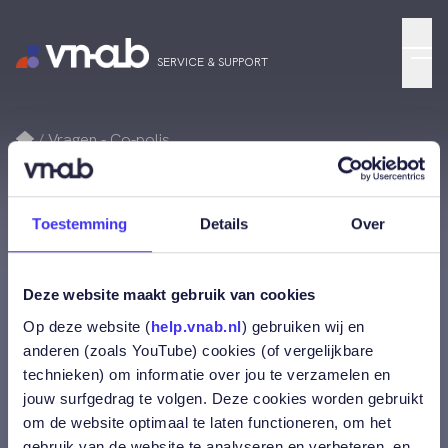
Menu
SERVICE & SUPPORT
Home
Vragen - Co-polis
Om tegelijk met een een opzegging een voorstel mee te
sturen, heeft een verzekeraar informatie van een makelaar
nodig. Hoe werkt dit?
Toestemming
Details
Over
Om tegelijk met een een
Deze website maakt gebruik van cookies
opzegging een voorstel
Op deze website (
help.vnab.nl
) gebruiken wij en
anderen (zoals YouTube) cookies (of vergelijkbare
mee te sturen, heeft
technieken) om informatie over jou te verzamelen en
jouw surfgedrag te volgen. Deze cookies worden gebruikt
een verzekeraar
om de website optimaal te laten functioneren, om het
gebruik van de website te analyseren en verbeteren, en