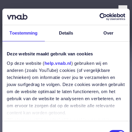
Menu
SERVICE & SUPPORT
Toestemming
Details
Over
Home
Vragen - Co-polis
Kent Co-polis een maximum voor het uploaden en delen
Deze website maakt gebruik van cookies
van documenten?
Op deze website (
help.vnab.nl
) gebruiken wij en
anderen (zoals YouTube) cookies (of vergelijkbare
Kent Co-polis een
technieken) om informatie over jou te verzamelen en
jouw surfgedrag te volgen. Deze cookies worden gebruikt
maximum voor het
om de website optimaal te laten functioneren, om het
gebruik van de website te analyseren en verbeteren, en
uploaden en delen van
om ervoor te zorgen dat op de website alle relevante
content kan worden getoond.
documenten?
Wij plaatsen altijd noodzakelijke cookies en met jouw
toestemming plaatsen wij ook andere cookies zoals
Toestemmingsselectie