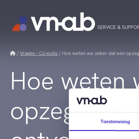
SERVICE & SUPPO
Home
Vragen - Co-polis
Hoe weten we zeker dat een opzegg
Hoe weten 
opzegging d
Toestemming