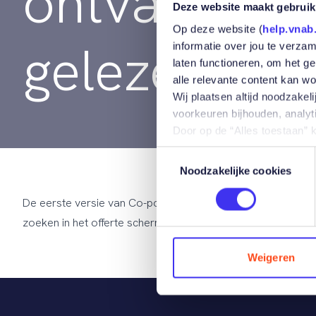
ontvangende
Deze website maakt gebruik
Op deze website (
help.vnab.
gelezen?
informatie over jou te verza
laten functioneren, om het g
alle relevante content kan w
Wij plaatsen altijd noodzake
voorkeuren bijhouden, analy
Door op de “Alles toestaan” 
toestemming voor de daarme
Toestemmingsselectie
sessiegegevens of het delen
Noodzakelijke cookies
Als je op de “Weigeren” knop
over welke cookies wij gebru
De eerste versie van Co-polis kent geen leesbevestiging. He
zoeken in het offerte scherm of de opzegging daar terug te 
Je kan jouw cookiekeuze op
Cookieverklaring
.
Weigeren