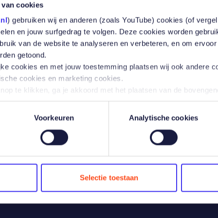
 partij is ge
 van cookies
nl
) gebruiken wij en anderen (zoals YouTube) cookies (of verge
melen en jouw surfgedrag te volgen. Deze cookies worden gebrui
ebruik van de website te analyseren en verbeteren, en om ervoor
orden getoond.
lijke cookies en met jouw toestemming plaatsen wij ook andere c
tische cookies en marketing cookies.
knop te klikken, ga je akkoord met het plaatsen van de bovenge
e verband houdende verwerking van jouw persoonsgegevens, z
 van gegevens met derden.
Voorkeuren
Analytische cookies
 klikt, worden er behalve de noodzakelijke cookies, geen cookies
iken, kan je vinden in onze Cookieverklaring.
t moment van het versturen van een opzegging via Co-polis is vas
vinden is. De ontvangende partij ontvang hiervan een notificatie.
 ieder gewenst moment aanpassen of jouw toestemming intrekke
Selectie toestaan