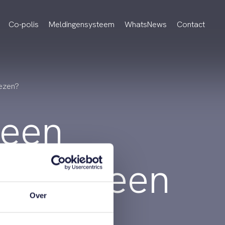
Co-polis
Meldingensysteem
WhatsNews
Contact
lezen?
 een
k door een
Over