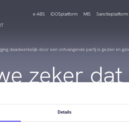
e-ABS
iDOSplatform
MIS
Sanctieplatform
RT
ing daadwerkelijk door een ontvangende partij is gezien en ge
we zeker dat
aadwerkelij
Details