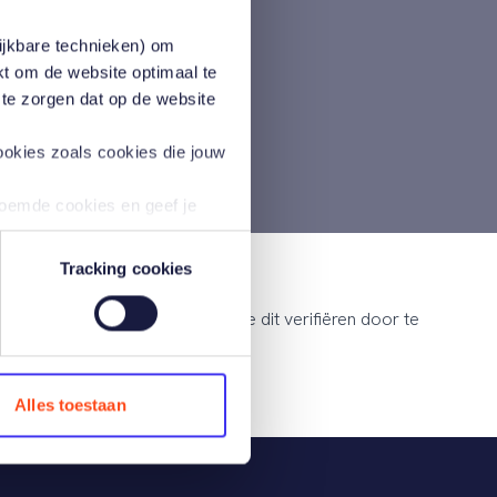
zien en
lijkbare technieken) om
kt om de website optimaal te
 te zorgen dat op de website
ookies zoals cookies die jouw
noemde cookies en geef je
oals het verzamelen van
Tracking cookies
 geplaatst. Meer informatie
tgelegd. Als verzekeraar kan je dit verifiëren door te
n via onze
Alles toestaan