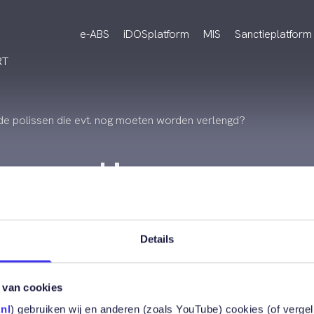
e-ABS
iDOSplatform
MIS
Sanctieplatform
RT
e polissen die evt. nog moeten worden verlengd?
o-polis om m
olissen die e
Details
 van cookies
nl
) gebruiken wij en anderen (zoals YouTube) cookies (of verge