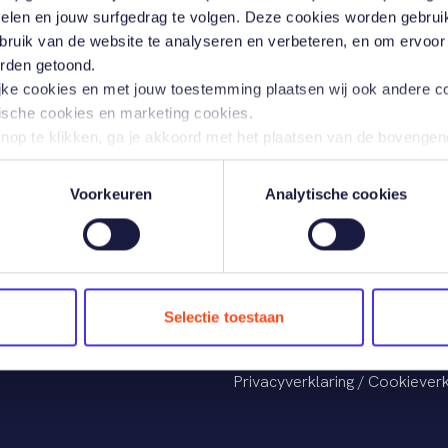
den verleng
melen en jouw surfgedrag te volgen. Deze cookies worden gebrui
ebruik van de website te analyseren en verbeteren, en om ervoor
orden getoond.
lijke cookies en met jouw toestemming plaatsen wij ook andere c
tische cookies en marketing cookies.
knop te klikken, ga je akkoord met het plaatsen van de bovenge
e verband houdende verwerking van jouw persoonsgegevens, z
 van gegevens met derden.
 in e-ABS zijn zichtbaar in Co-polis. Op dit moment is de meest 
Voorkeuren
Analytische cookies
 klikt, worden er behalve de noodzakelijke cookies, geen cookies
iken, kan je vinden in onze Cookieverklaring.
 ieder gewenst moment aanpassen of jouw toestemming intrekke
Selectie toestaan
Privacyverklaring
/
Cookieverk