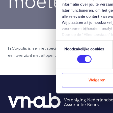
moeten wor
informatie over jou te verza
laten functioneren, om het g
alle relevante content kan w
Wij plaatsen altijd noodzake
voorkeuren bijhouden, analy
Door op de “Alles toestaan” 
toestemming voor de daarme
Toestemmingsselectie
sessiegegevens of het delen
In Co-polis is hier niet speciaal in voorzien. Alle polissen
Noodzakelijke cookies
Als je op de “Weigeren” knop
een overzicht met aflopende polissen te maken.
over welke cookies wij gebru
Je kan jouw cookiekeuze op
Cookieverklaring
.
Weigeren