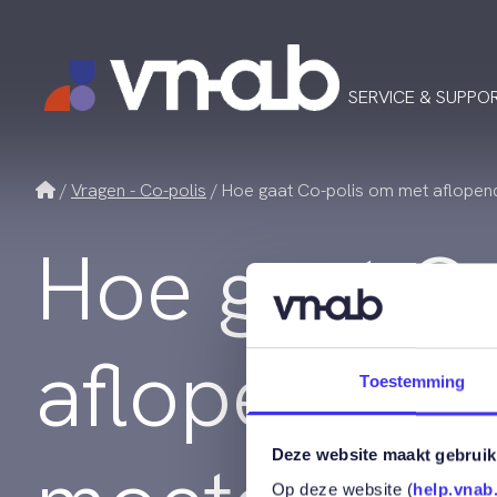
SERVICE & SUPPO
Home
Vragen - Co-polis
Hoe gaat Co-polis om met aflopend
Hoe gaat C
aflopende p
Toestemming
Deze website maakt gebruik
Op deze website (
help.vnab.