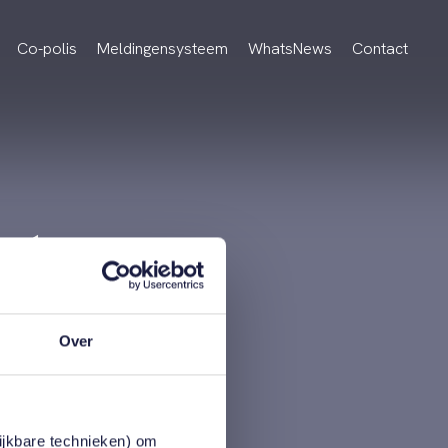
Co-polis
Meldingensysteem
WhatsNews
Contact
et
vt. nog
Over
lijkbare technieken) om