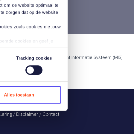
d?
kt om de website optimaal te
 te zorgen dat op de website
ookies zoals cookies die jouw
noemde cookies en geef je
oals het verzamelen van
handige werkwijze om via Management Informatie Systeem (MIS)
Tracking cookies
 geplaatst. Meer informatie
n via onze
Alles toestaan
laring
/
Disclaimer
/
Contact